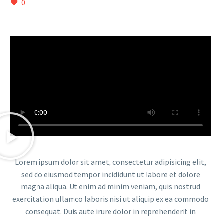
0
Lorem ipsum dolor sit amet, consectetur adipisicing elit,
sed do eiusmod tempor incididunt ut labore et dolore
magna aliqua. Ut enim ad minim veniam, quis nostrud
exercitation ullamco laboris nisi ut aliquip ex ea commodo
consequat. Duis aute irure dolor in reprehenderit in