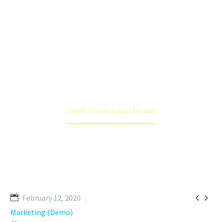
Lorem ipsum dolor sit amet ipsum
Home
Portfolio Item
Short Term Loans (Demo)


February 12, 2020
Marketing (Demo)