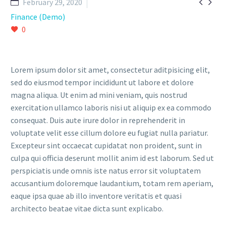


February 29, 2020
Finance (Demo)
0
Lorem ipsum dolor sit amet, consectetur aditpisicing elit,
sed do eiusmod tempor incididunt ut labore et dolore
magna aliqua. Ut enim ad mini veniam, quis nostrud
exercitation ullamco laboris nisi ut aliquip ex ea commodo
consequat. Duis aute irure dolor in reprehenderit in
voluptate velit esse cillum dolore eu fugiat nulla pariatur.
Excepteur sint occaecat cupidatat non proident, sunt in
culpa qui officia deserunt mollit anim id est laborum. Sed ut
perspiciatis unde omnis iste natus error sit voluptatem
accusantium doloremque laudantium, totam rem aperiam,
eaque ipsa quae ab illo inventore veritatis et quasi
architecto beatae vitae dicta sunt explicabo.