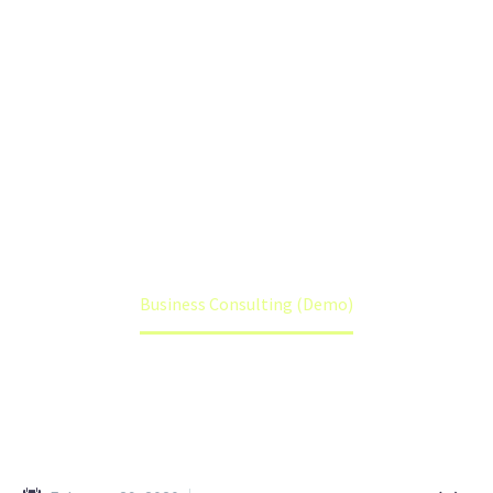
(DEMO)
Lorem ipsum dolor sit amet ipsum
Home
Portfolio Item
Business Consulting (Demo)