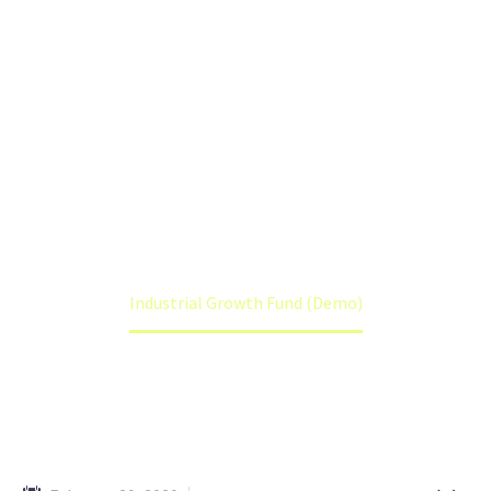
(DEMO)
Lorem ipsum dolor sit amet ipsum
Home
Portfolio Item
Industrial Growth Fund (Demo)